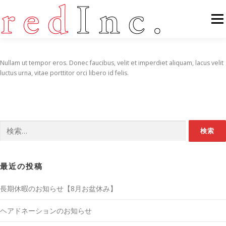
コンテンツへスキップ
メニ
FEATURES
ABOUT
SERVICES
GALLERY
Nullam ut tempor eros. Donec faucibus, velit et imperdiet aliquam, lacus velit
luctus urna, vitae porttitor orci libero id felis.
COUNTER
STAFF
NEWS
CONTACT
検索:
最近の投稿
長期休暇のお知らせ【8月お盆休み】
ヘアドネーションのお知らせ