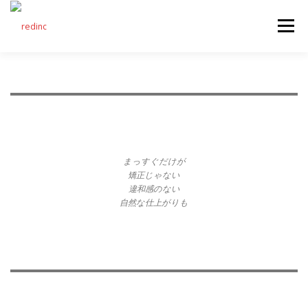
コンテンツへスキップ
メニュー
FEATURES
ABOUT
SERVICES
GALLERY
COUNTER
STAFF
NEWS
CONTACT
まっすぐだけが
矯正じゃない
違和感のない
自然な仕上がりも