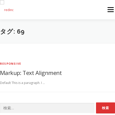
コンテンツへスキップ
メニ
FEATURES
ABOUT
SERVICES
GALLERY
タグ:
69
COUNTER
STAFF
NEWS
CONTACT
RESPONSIVE
Markup: Text Alignment
Default This is a paragraph. I …
検索: