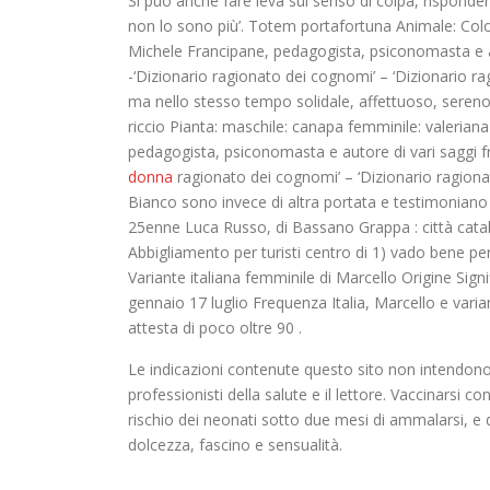
Si può anche fare leva sul senso di colpa, rispondend
non lo sono più’. Totem portafortuna Animale: Col
Michele Francipane, pedagogista, psiconomasta e auto
-‘Dizionario ragionato dei cognomi’ – ‘Dizionario ra
ma nello stesso tempo solidale, affettuoso, sereno
riccio Pianta: maschile: canapa femminile: valerian
pedagogista, psiconomasta e autore di vari saggi fra
donna
ragionato dei cognomi’ – ‘Dizionario ragionato
Bianco sono invece di altra portata e testimoniano l’
25enne Luca Russo, di Bassano Grappa : città catala
Abbigliamento per turisti centro di 1) vado bene per 
Variante italiana femminile di Marcello Origine Si
gennaio 17 luglio Frequenza Italia, Marcello e varia
attesta di poco oltre 90 .
Le indicazioni contenute questo sito non intendono
professionisti della salute e il lettore. Vaccinarsi c
rischio dei neonati sotto due mesi di ammalarsi, e 
dolcezza, fascino e sensualità.