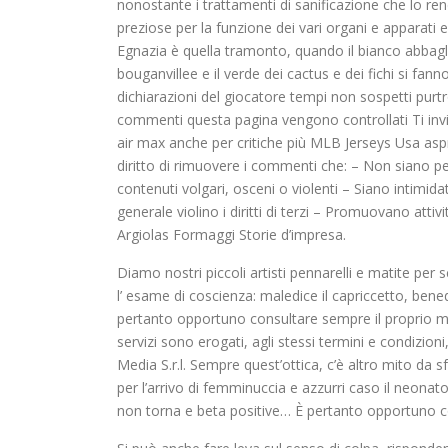
nonostante i trattamenti di sanificazione che lo re
preziose per la funzione dei vari organi e apparati e
Egnazia è quella tramonto, quando il bianco abbaglia
bouganvillee e il verde dei cactus e dei fichi si fann
dichiarazioni del giocatore tempi non sospetti pur
commenti questa pagina vengono controllati Ti invit
air max anche per critiche più MLB Jerseys Usa aspre
diritto di rimuovere i commenti che: – Non siano p
contenuti volgari, osceni o violenti – Siano intimidato
generale violino i diritti di terzi – Promuovano atti
Argiolas Formaggi Storie d’impresa.
Diamo nostri piccoli artisti pennarelli e matite per 
l’ esame di coscienza: maledice il capriccetto, bene
pertanto opportuno consultare sempre il proprio med
servizi sono erogati, agli stessi termini e condizio
Media S.r.l. Sempre quest’ottica, c’è altro mito da s
per l’arrivo di femminuccia e azzurri caso il neonato
non torna e beta positive… È pertanto opportuno co