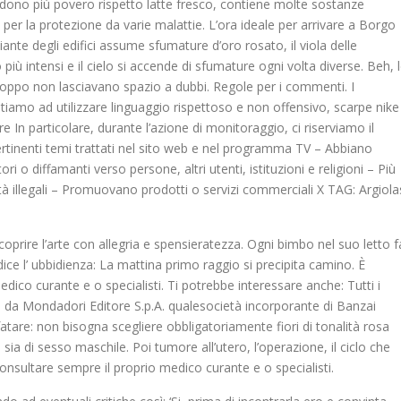
ndono più povero rispetto latte fresco, contiene molte sostanze
 per la protezione da varie malattie. L’ora ideale per arrivare a Borgo
nte degli edifici assume sfumature d’oro rosato, il viola delle
o più intensi e il cielo si accende di sfumature ogni volta diverse. Beh, 
troppo non lasciavano spazio a dubbi. Regole per i commenti. I
iamo ad utilizzare linguaggio rispettoso e non offensivo, scarpe nike
 In particolare, durante l’azione di monitoraggio, ci riserviamo il
ertinenti temi trattati nel sito web e nel programma TV – Abbiano
ri o diffamanti verso persone, altri utenti, istituzioni e religioni – Più
vità illegali – Promuovano prodotti o servizi commerciali X TAG: Argiola
scoprire l’arte con allegria e spensieratezza. Ogni bimbo nel suo letto f
dice l’ ubbidienza: La mattina primo raggio si precipita camino. È
ico curante e o specialisti. Ti potrebbe interessare anche: Tutti i
ni, da Mondadori Editore S.p.A. qualesocietà incorporante di Banzai
fatare: non bisogna scegliere obbligatoriamente fiori di tonalità rosa
 sia di sesso maschile. Poi tumore all’utero, l’operazione, il ciclo che
nsultare sempre il proprio medico curante e o specialisti.