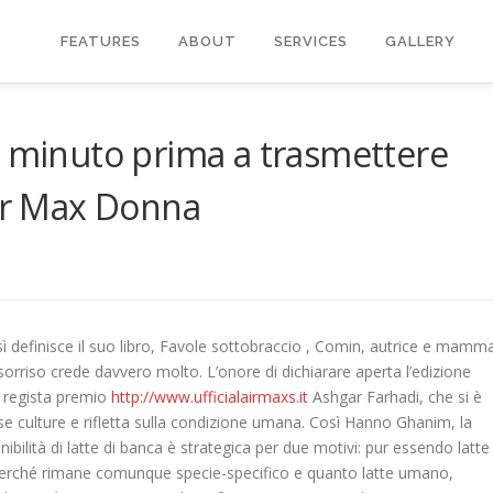
FEATURES
ABOUT
SERVICES
GALLERY
e minuto prima a trasmettere
Air Max Donna
sì definisce il suo libro, Favole sottobraccio , Comin, autrice e mamm
sorriso crede davvero molto. L’onore di dichiarare aperta l’edizione
 regista premio
http://www.ufficialairmaxs.it
Ashgar Farhadi, che si è
se culture e rifletta sulla condizione umana. Così Hanno Ghanim, la
ilità di latte di banca è strategica per due motivi: pur essendo latte
le perché rimane comunque specie-specifico e quanto latte umano,