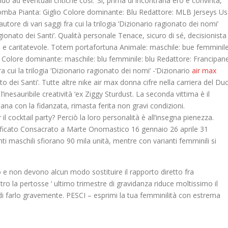
o ad eventuali critiche così: ‘Si, prima di incontrarla ero e convinta,
omba Pianta: Giglio Colore dominante: Blu Redattore: MLB Jerseys U
re di vari saggi fra cui la trilogia ‘Dizionario ragionato dei nomi’
gionato dei Santi’. Qualità personale Tenace, sicuro di sé, decisionista
 e caritatevole. Totem portafortuna Animale: maschile: bue femminile
a Colore dominante: maschile: blu femminile: blu Redattore: Francipan
 cui la trilogia ‘Dizionario ragionato dei nomi’ -‘Dizionario
air max
 dei Santi’. Tutte altre nike air max donna cifre nella carriera del Du
inesauribile creatività ‘ex Ziggy Sturdust. La seconda vittima è il
na con la fidanzata, rimasta ferita non gravi condizioni.
il cocktail party? Perciò la loro personalità è all’insegna pienezza.
gnificato Consacrato a Marte Onomastico 16 gennaio 26 aprile 31
nti maschili sfiorano 90 mila unità, mentre con varianti femminili si
 e non devono alcun modo sostituire il rapporto diretto fra
ontro la pertosse ‘ ultimo trimestre di gravidanza riduce moltissimo il
di farlo gravemente. PESCI – esprimi la tua femminilità con estrema