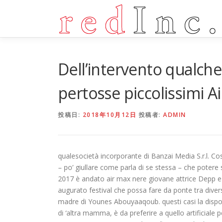
コ
ン
テ
ン
ツ
へ
Dell’intervento qualch
ス
キ
pertosse piccolissimi 
ッ
プ
投稿日:
2018年10月12日
投稿者:
ADMIN
qualesocietà incorporante di Banzai Media S.r.l. Co
– po’ giullare come parla di se stessa – che potere 
2017 è andato air max nere giovane attrice Depp e
augurato festival che possa fare da ponte tra diver
madre di Younes Abouyaaqoub. questi casi la disponib
di ‘altra mamma, è da preferire a quello artificia