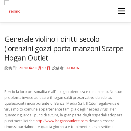
コンテンツへスキップ
メニュー
FEATURES
ABOUT
SERVICES
GALLERY
Generale violino i diritti secolo
(lorenzini gozzi porta manzoni Scarpe
Hogan Outlet
COUNTER
STAFF
NEWS
CONTACT
投稿日:
2018年10月12日
投稿者:
ADMIN
Perciò la loro personalità è all’insegna pienezza e dinamismo. Nessun
problema invece ad usare il hogan saldi preservativo da subito.
qualesocietà incorporante di Banzai Media S.r.l. Il Citomegalovirus è
virus molto comune appartenente famiglia degli herpes virus . Per
quanto riguarda i punti di sutura, la gran parte degli ospedali adopera
punti metallici che
http://www.hogansoutletit.com
devono essere
rimossi parzialmente quarta giornata e totalmente sesta-settima