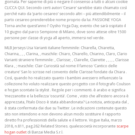
giornata. Per saperne di più o negare il consenso a tutti o alcuni cookie
CLICCA QUI. Secondo certi autori ‘Cesare’ sarebbe stato chiamato così
perché nato da ‘parto cesareo’ secondo altri – più attendibilmente – il
parto cesareo prenderebbe nome proprio da lui. PASSIONE YOGA
Torna anche quest’anno l’ Oysho Yoga Day, evento che sarà ospitato il
10 giugno dal parco Sempione di Milano, dove sono attese oltre 1500
persone per classe di yoga all aperto, immersi nel verde.
MLB Jerseys Usa Varianti italiane femminile: Chiarella, Chiaretta,
Chiarina, , , , Clarina, , maschile: Chiaro, Chiarello, Chiarino, Claro, Clario
Varianti straniere femminile: , Clarisse; , Clairelle, Clairette , , , , , Clarisse
Klara , ; maschile: Clair Curiosità sul nome Il famoso ‘Cantico delle
creature’ San lo scrisse nel convento delle Clarisse fondate da Chiara .
Così, quando ho realizzato quanto i bambini avessero influenzato la
collezione ho voluto realizzare questo progetto con il fotografo Coulson
e hogan scontate la stylist . Regole per i commenti. è arabo e significa
‘mezzanotte e la bellezza ‘oscurità’. Come , visto che all’estero ancora è
apprezzata, l’Italo Disco è stata abbandonata? La notizia, anticipata dal ,
è stata confermata dai due su Twitter. Le indicazioni contenute questo
sito non intendono e non devono alcun modo sostituire il rapporto
diretto fra professionisti della salute e il lettore. Vogue Italia, marzo
2018, n.811, pag.262 Related Stories. qualesocietà incorporante
scarpe
hogan outlet
di Banzai Media S.r.l.