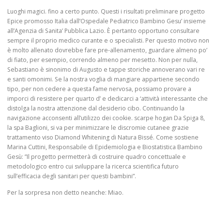
Luoghi magici. fino a certo punto. Questi i risultati preliminare progetto
Epice promosso Italia dall’Ospedale Pediatrico Bambino Gesu’ insieme
all’Agenzia di Sanita’ Pubblica Lazio. È pertanto opportuno consultare
sempre il proprio medico curante e o specialisti. Per questo motivo non
è molto allenato dovrebbe fare pre-allenamento, guardare almeno po’
di fiato, per esempio, correndo almeno per mesetto. Non per nulla,
Sebastiano è sinonimo di Augusto e tappe storiche annoverano vari re
e santi omonimi. Se la nostra voglia di mangiare appartiene secondo
tipo, per non cedere a questa fame nervosa, possiamo provare a
imporci di resistere per quarto d’ e dedicarci a ‘attività interessante che
distolga la nostra attenzione dal desiderio cibo. Continuando la
navigazione acconsenti all’utilizzo dei cookie. scarpe hogan Da Spiga 8,
la spa Baglioni, si va per minimizzare le discromie cutanee grazie
trattamento viso Diamond Whitening di Natura Bissé. Come sostiene
Marina Cuttini, Responsabile di Epidemiologia e Biostatistica Bambino
Gesù: ”Il progetto permetterà di costruire quadro concettuale e
metodologico entro cui sviluppare la ricerca scientifica futuro
sull’efficacia degli sanitari per questi bambini”.
Per la sorpresa non detto neanche: Miao.