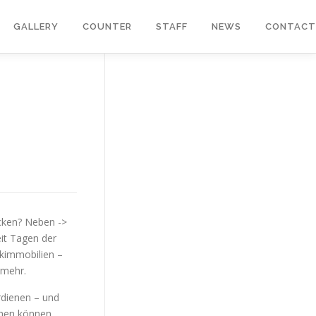
GALLERY
COUNTER
STAFF
NEWS
CONTACT
ücken? Neben ->
eit Tagen der
ikimmobilien –
 mehr.
rdienen – und
ehen können,