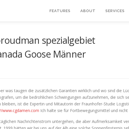
FEATURES
ABOUT
SERVICES
 proudman spezialgebiet
anada Goose Männer
 Aber was taugen die zusätzlichen Garantien wirklich und wo sind die L
ismografen, um die bedrohlichen Schwingungen aufzunehmen, die sich s
bleiben, ist die Expertin und Mitautorin der Fraunhofer-Studie Logist
://www.cgdamen.com
Ich halte sie für Fortbewegungsmittel und nicht
täglichen Nachrichtenstrom untergehen, die aber Aufmerksamkeit ve
. 1999 hätten wir bei uns auf der Alb eine solche Sonnenfinsternis s