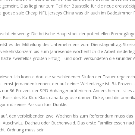
 gemeint. Das liegt nur zum Teil der Baustelle für die neue dreistöckig
 goose sale Cheap NFL Jerseys China was dir auch im Badezimmer Pf
scht ein wenig: Die britische Hauptstadt der potentiellen Fremdgänge
heißt es der Mitteilung des Unternehmens vom Dienstagmittag. Streik
tverkehrskonzern bis zum Jahresende wöchentlich die Arbeit niederle
o hatte zweifellos großen Erfolg – und doch verkündeten die Gründer 
sen. Ich konnte dort die verschiedenen Stufen der Trauer regelrecht
u lernst jemanden kennen, der auf deiner Wellenlänge ist. 54 Prozent
s nur 36 Prozent der SPD-Anhänger präferieren. Anders herum ist es au
ge Boss des Ku-Klux-Klan, canada goose damen Duke, und die amerik
gar mit seiner Passion fürs Dunkle.
 auf. den verbleibenden zwei Wochen bis zum Referendum muss das 
ion: Auschwitz, Dachau oder Buchenwald. Das erste Familienessen nach
icht. Ordnung muss sein.