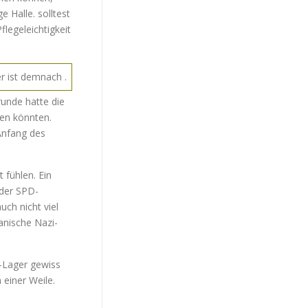
e Halle. solltest
legeleichtigkeit
r ist demnach .
runde hatte die
gen könnten.
Anfang des
 fühlen. Ein
 der SPD-
ch nicht viel
anische Nazi-
-Lager gewiss
 einer Weile.